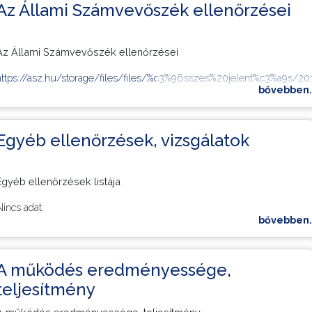
Az Állami Számvevőszék ellenőrzései
Az Állami Számvevőszék ellenőrzései
https://asz.hu/storage/files/files/%c3%96sszes%20jelent%c3%a9s/20
bővebben..
Egyéb ellenőrzések, vizsgálatok
Egyéb ellenőrzések listája
Nincs adat.
bővebben..
A működés eredményessége,
teljesítmény