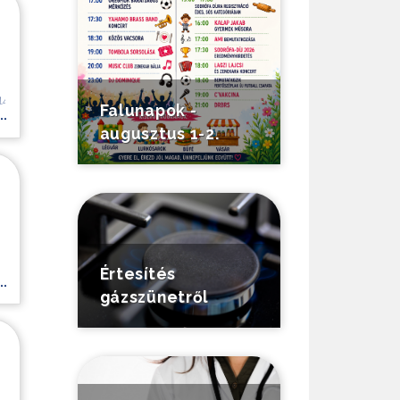
14/14073j000.pdf
Falunapok -
.
augusztus 1-2.
Értesítés
.
gázszünetről