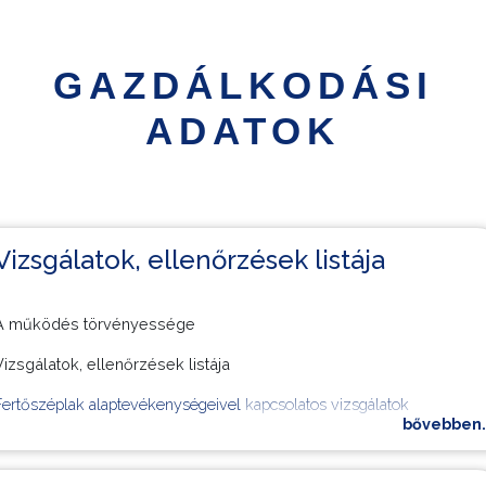
GAZDÁLKODÁSI
ADATOK
Vizsgálatok, ellenőrzések listája
A működés törvényessége
Vizsgálatok, ellenőrzések listája
Fertőszéplak alaptevékenységeivel kapcsolatos vizsgálatok
bővebben..