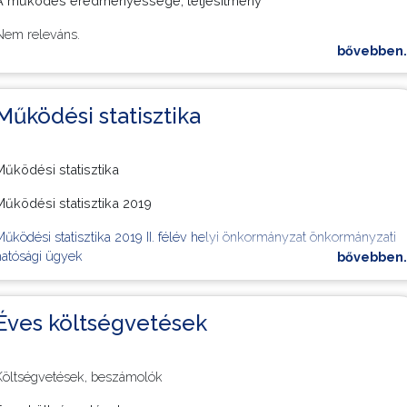
A működés eredményessége, teljesítmény
Nem releváns.
bővebben..
Működési statisztika
Működési statisztika
Működési statisztika 2019
Működési statisztika 2019 II. félév helyi önkormányzat önkormányzati
hatósági ügyek
bővebben..
Működési statisztika 2019 I. félév helyi önkormányzat államigazgatási
hatósági ügyek
Éves költségvetések
Működési statisztika 2019 I. félév helyi önkormányzat önkormányzati
hatósági ügyek
Költségvetések, beszámolók