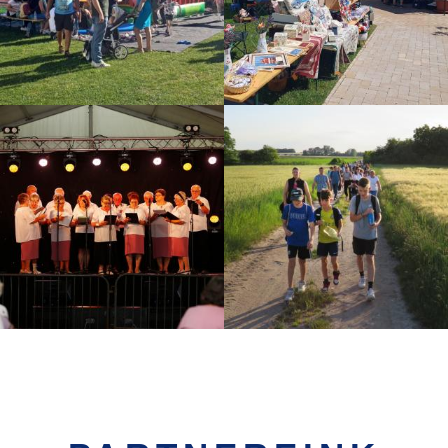
2017. évi zárszámadás rendelet
Az önkormányzat önkormányzati hatósági ügyekben hozott elsőfokú
döntéseinke összefoglaló adatai
Az iktatott ügyiratok száma
Működési statisztika 2013.
Az önkormányzat államigazgatási hatósági ügyekben hozott elsőfokú
döntéseinke összefoglaló adatai
Az önkormányzat önkormányzati hatósági ügyekben hozott elsőfokú
döntéseinke összefoglaló adatai
Az iktatott ügyiratok száma
Működési statisztika 2012.
Az önkormányzat államigazgatási hatósági ügyekben hozott elsőfokú
döntéseinke összefoglaló adatai