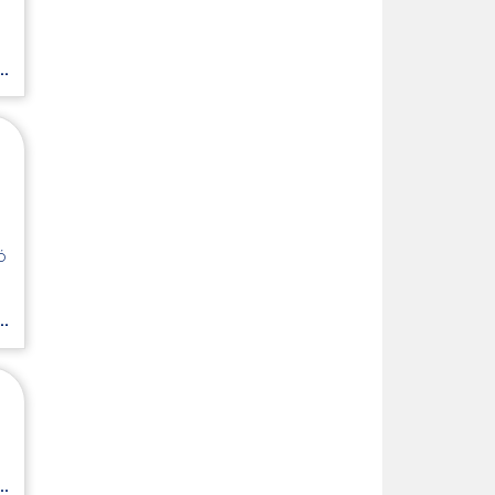
.
ó
.
.