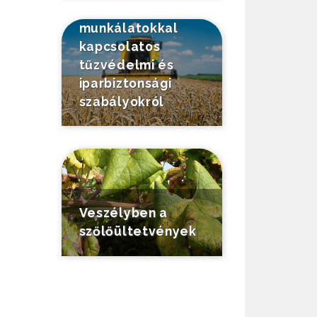
mezőgazdasági
munkálatokkal
kapcsolatos
tűzvédelmi és
iparbiztonsági
szabályokról
Veszélyben a
szőlőültetvények