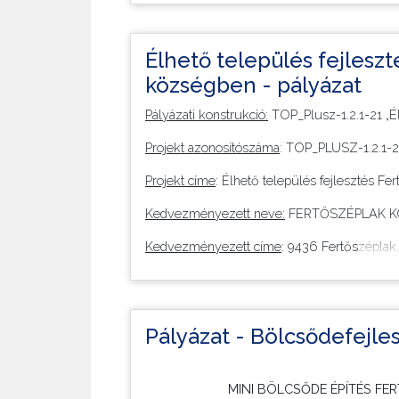
Konzorciumi partner: Győr-Moson-Sopron 
Hivatal
Elnyert támogatás: 40 449 166 Forint
Élhető település fejleszt
községben - pályázat
Támogatás intenzitása: 100%
Pályázati konstrukció:
TOP_Plusz-1.2.1-21 „É
Finanszírozó alap: ERFA
Projekt azonosítószáma
: TOP_PLUSZ-1.2.1
Uniós forrásból vissza nem térítendő támogat
Projekt címe
: Élhető település fejlesztés F
Projekt célja és tartalma:
Kedvezményezett neve:
FERTŐSZÉPLAK 
Kedvezményezett címe
: 9436 Fertőszéplak, 
Konzorciumi partner:
Győr-Moson-Sopron Me
Elnyert támogatás:
125 599 917 forint
Pályázat - Bölcsődefejle
Támogatás intenzitása:
100%
Finanszírozó alap:
ERFA
MINI BÖLCSŐDE ÉPÍTÉS F