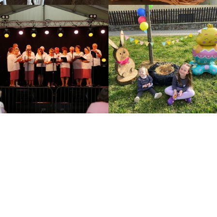
rtő igénybe vételével tervezzük
eként az ASP működési rendjéhez igazított
zat és az Iratkezelési szabályzat jön létre.
rek adatminőségének javítása, migrációja
özpont által, központilag meghatározott
A beépített ellenőrző rendszernek megfelelő
lósul meg a feladatvégzés során.
tra kerülnek a migrálásra kerülő
 kerülnek a szükséges tisztítások, annak
ség megfelelő legyen. Az adattisztítás
ibák is javításra kerülnek.
ehozott felületen meghatározásra kerül a
 a rendszer indításához szükséges indító
di paramétereket, amelyek szükségesek a