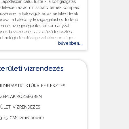
lapodásban célul tűzte ki a közigazgatás
ullott csapadékvizek és felszín alól előtörő
dekében az adminisztratív terhek komplex
étel nélküli elvezetése, a belterületen
növelését, a hatóságok és az érdekelt felek
zcsatornák, belvíz elvezető rendszerek
tásával a hatékony közigazgatáshoz történő
elterületének védelme a külterületeken
en cél az egységesített önkormányzati
tól.
sok bevezetése is, az előző fejlesztési
echnológia lehetőségeivel élve, országos
bővebben...
mányzatunk a FERTŐSZÉPLAK KÖZSÉGI
ONTHOZ VALÓ CSATLAKOZÁSA” című
00614 azonosító számú projekt
területi vízrendezés
.
I INFRASTRUKTÚRA-FEJLESZTÉS
ányzati Hivatal Fertőszéplak Község
ZÉPLAK KÖZSÉGBEN
 település és Sarród Község
ületén látja el feladatait. A két település
ÜLETI VÍZRENDEZÉS
 hivatal köztisztviselőinek száma, vagyis a
.3-15-GM1-2016-00010)
 7 fő. A hivatal teljes létszáma érintett a
szeren belül bevezetendő szakrendszerek