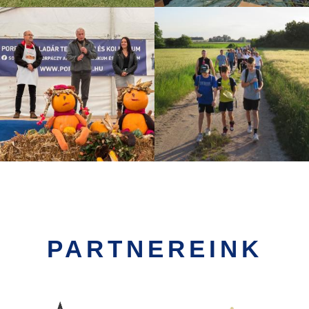
igazítása.
Fenti feladatokat külső szaké
megvalósítani.
A fenti tevékenység eredmény
Informatikai Biztonsági Szabály
3. Önkormányzati szakrendsze
A migráció elvégzése az ASP k
módszertan alapján történik. 
minőségű adatok migrálása va
A migráció során felülvizsgála
adatállományok és elvégezésre
érdekében, hogy azok adatminő
PARTNEREINK
során a formai és szintaktikai h
Az önkormányzat számára létr
hozzáférésre jogosultak köre,
beállítások, valamint az egye
Kép