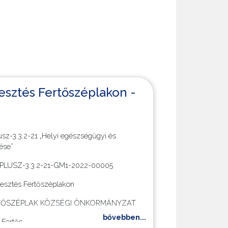
esztés Fertőszéplakon -
z-3.3.2-21 „Helyi egészségügyi és
tése”
_PLUSZ-3.3.2-21-GM1-2022-00005
lesztés Fertőszéplakon
ŐSZÉPLAK KÖZSÉGI ÖNKORMÁNYZAT
bővebben...
 Fertőszéplak, Petőfi utca 2.