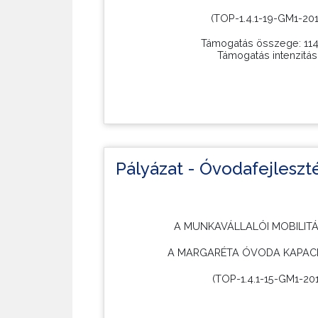
Uniós forrásból vissza nem térítendő támoga
(TOP-1.4.1-19-GM1-20
Támogatás összege: 114
Támogatás intenzitás
A projekt egy 8 fő befogadó képességű mini 
mely mind funkciójában, mind megjelenéséb
kisgyermekek igényeihez, megfelel a jogszab
Pályázat - Óvodafejleszt
illeszkedik a településképbe.
A MUNKAVÁLLALÓI MOBILIT
A MARGARÉTA ÓVODA KAPACI
(TOP-1.4.1-15-GM1-20