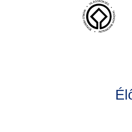
Kép
Él