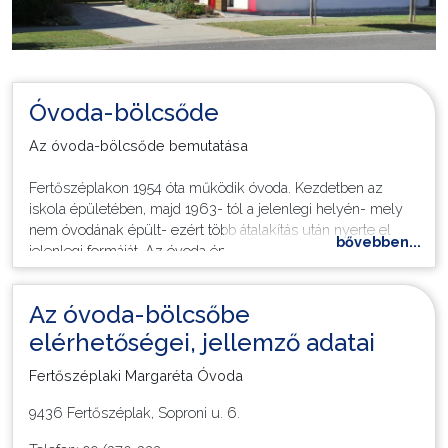
Óvoda-bölcsőde
Az óvoda-bölcsőde bemutatása
Fertőszéplakon 1954 óta működik óvoda. Kezdetben az
iskola épületében, majd 1963- tól a jelenlegi helyén- mely
nem óvodának épült- ezért több átalakítás után nyerte el
bővebben...
jelenlegi formáját. Az óvoda épületét a nevelési feladataink
megvalósításának figyelembevételével rendeztük be. A több
funkciót betöltő csoportszobáink alkalmasak a szabad
Az óvoda-bölcsőbe
játékra, a különböző tevékenységek végzésére, az
étkeztetésre és a pihenésre. Az átalakítás során célunk volt-
elérhetőségei, jellemző adatai
a tárgyi feltételek maximális biztosításán túl- egy családias,
Fertőszéplaki Margaréta Óvoda
szeretetteljes, biztonságérzetet adó, befogadó óvoda
megteremtése, ahova a gyermekek örömmel, jókedvűen
9436 Fertőszéplak, Soproni u. 6.
járnak, ahova a szülő szívesen hozza gyermekét, ahol a
gyermeki jogok tiszteletben tartását tartjuk a legfőbb