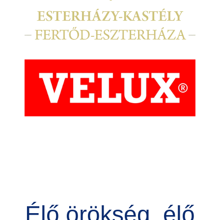
Kép
Élő örökség, élő