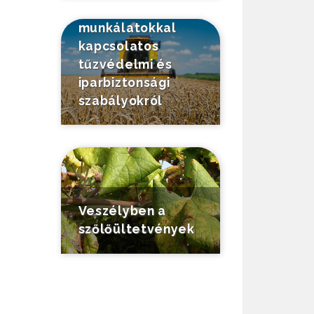
mezőgazdasági
munkálatokkal
kapcsolatos
tűzvédelmi és
iparbiztonsági
szabályokról
Veszélyben a
szőlőültetvények