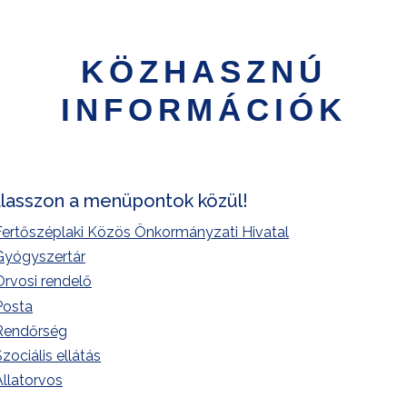
KÖZHASZNÚ
INFORMÁCIÓK
lasszon a menüpontok közül!
Fertőszéplaki Közös Önkormányzati Hivatal
Gyógyszertár
Orvosi rendelő
Posta
Rendőrség
zociális ellátás
Állatorvos