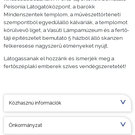
Peisonia Látogatóközpont, a barokk
Mindenszentek templom, a művészettörténeti
szempontból egyedülálló kálváriák, a templomot
körülvevő liget, a Vasúti Lámpamúzeum és a fertő-
táji építészetet bemutató 5 házból álló skanzen
felkeresése nagyszerű élményeket nyújt.
Látogassanak el hozzánk és ismerjék meg a
fertőszéplaki emberek szíves vendégszeretetét!
Települési információk
Közhasznú információk
Önkormányzat