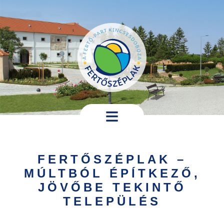
Ugrás a tartalomra
Hírek,
programok
FERTŐSZÉPLAK –
Települési
MÚLTBÓL ÉPÍTKEZŐ,
információk
JÖVŐBE TEKINTŐ
Turistáknak
TELEPÜLÉS
Pályázatok