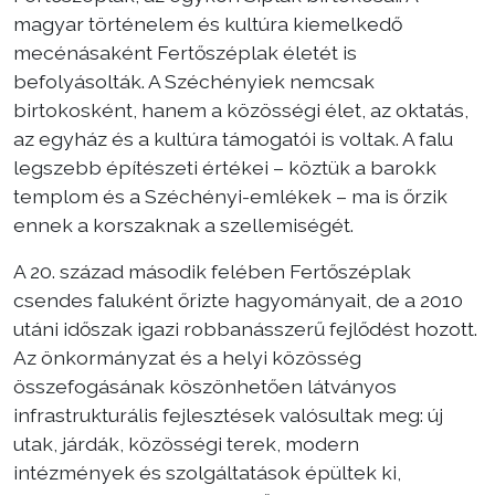
magyar történelem és kultúra kiemelkedő
mecénásaként Fertőszéplak életét is
befolyásolták. A Széchényiek nemcsak
birtokosként, hanem a közösségi élet, az oktatás,
az egyház és a kultúra támogatói is voltak. A falu
legszebb építészeti értékei – köztük a barokk
templom és a Széchényi-emlékek – ma is őrzik
ennek a korszaknak a szellemiségét.
A 20. század második felében Fertőszéplak
csendes faluként őrizte hagyományait, de a 2010
utáni időszak igazi robbanásszerű fejlődést hozott.
Az önkormányzat és a helyi közösség
összefogásának köszönhetően látványos
infrastrukturális fejlesztések valósultak meg: új
utak, járdák, közösségi terek, modern
intézmények és szolgáltatások épültek ki,