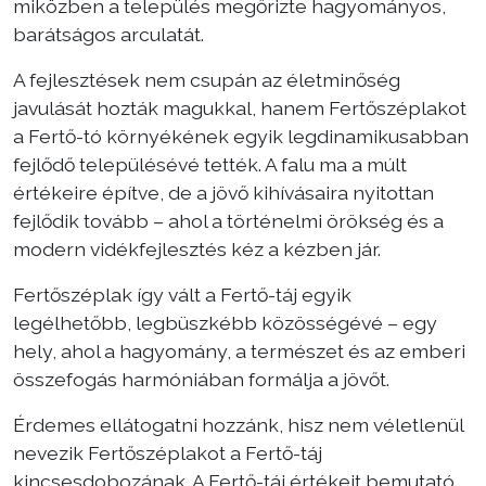
miközben a település megőrizte hagyományos,
barátságos arculatát.
A fejlesztések nem csupán az életminőség
javulását hozták magukkal, hanem Fertőszéplakot
a Fertő-tó környékének egyik legdinamikusabban
fejlődő településévé tették. A falu ma a múlt
értékeire építve, de a jövő kihívásaira nyitottan
fejlődik tovább – ahol a történelmi örökség és a
modern vidékfejlesztés kéz a kézben jár.
Fertőszéplak így vált a Fertő-táj egyik
legélhetőbb, legbüszkébb közösségévé – egy
hely, ahol a hagyomány, a természet és az emberi
összefogás harmóniában formálja a jövőt.
Érdemes ellátogatni hozzánk, hisz nem véletlenül
nevezik Fertőszéplakot a Fertő-táj
kincsesdobozának. A Fertő-táj értékeit bemutató