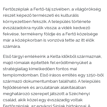
Fertőszéplak a Fertő-táj szívében, a világörökség
Választás
részét képező természeti és kulturális
környezetben fekszik. A település története
évszázadokra nyúlik vissza: a vidék kedvező
fekvése, termékeny földje és a Fertő közelsége
már a középkorban is vonzóvá tette az itt élők
számára.
Első tárgyi emlékeink a Kelta időkből származnak,
majd rómaiak építették fel erődítményüket a
stratégiailag kimelkedően fontos mai
templomdomban. Első írásos említés egy 1250-ből
származó dokumentumban található. A település
fejlődésének és arculatának alakításában
meghatározó szerepet játszott a Széchényi
család, akik közel egy évszázadig voltak
Fertőszéplak, az egykori Síplak birtokosai. A