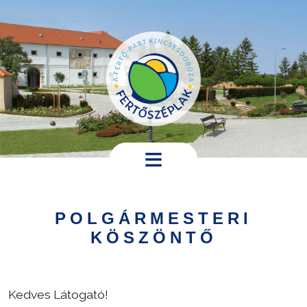
Ugrás a tartalomra
Hírek,
programok
POLGÁRMESTERI
Települési
KÖSZÖNTŐ
információk
Turistáknak
Kedves Látogató!
Pályázatok