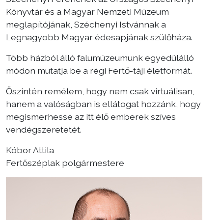
Könyvtár és a Magyar Nemzeti Múzeum
meglapítójának, Széchenyi Istvánnak a
Legnagyobb Magyar édesapjának szülőháza.
Több házból álló falumúzeumunk egyedülálló
módon mutatja be a régi Fertő-táji életformát.
Őszintén remélem, hogy nem csak virtuálisan,
hanem a valóságban is ellátogat hozzánk, hogy
megismerhesse az itt élő emberek szíves
vendégszeretetét.
Kóbor Attila
Fertőszéplak polgármestere