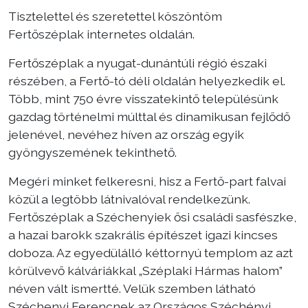
Tisztelettel és szeretettel köszöntöm
Választás
Fertőszéplak internetes oldalán.
Fertőszéplak a nyugat-dunántúli régió északi
részében, a Fertő-tó déli oldalán helyezkedik el.
Több, mint 750 évre visszatekintő településünk
gazdag történelmi múlttal és dinamikusan fejlődő
jelenével, nevéhez híven az ország egyik
gyöngyszemének tekinthető.
Megéri minket felkeresni, hisz a Fertő-part falvai
közül a legtöbb látnivalóval rendelkezünk.
Fertőszéplak a Széchenyiek ősi családi sasfészke,
a hazai barokk szakrális építészet igazi kincses
doboza. Az egyedülálló kéttornyú templom az azt
körülvevő kálváriákkal „Széplaki Hármas halom”
néven vált ismertté. Velük szemben látható
Széchenyi Ferencnek az Országos Széchényi