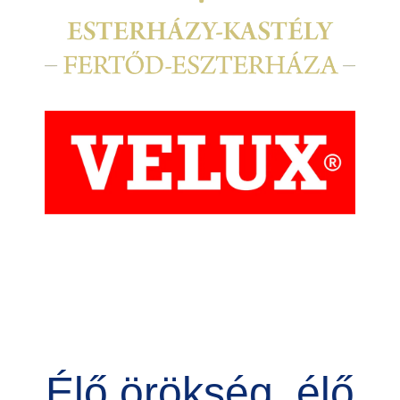
Kép
Élő örökség, élő