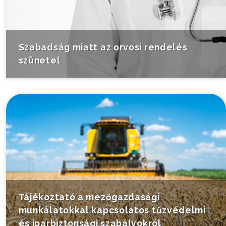
Szabadság miatt az orvosi rendelés
szünetel
Tájékoztató a mezőgazdasági
munkálatokkal kapcsolatos tűzvédelmi
és iparbiztonsági szabályokról