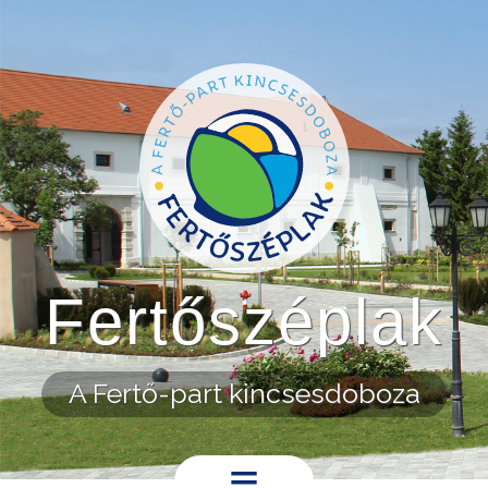
Ugrás a tartalomra
Fertőszéplak
A Fertő-part kincsesdoboza