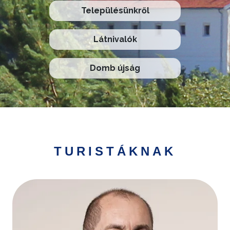
Településünkről
Látnivalók
Domb újság
TURISTÁKNAK
Kép