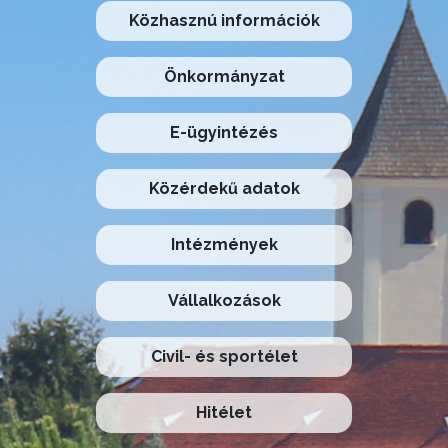
Közhasznú információk
Önkormányzat
E-ügyintézés
Közérdekű adatok
Intézmények
Vállalkozások
Civil- és sportélet
Hitélet