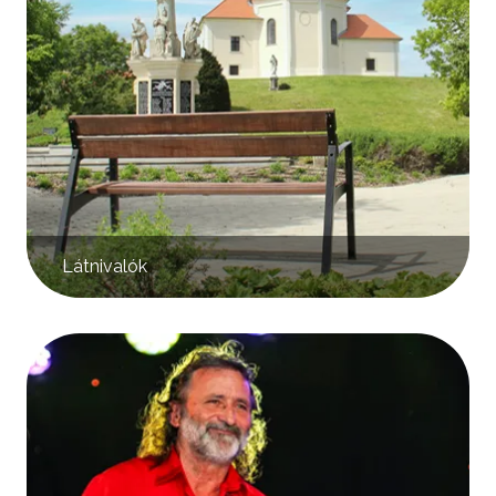
Látnivalók
Kép