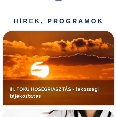
Hírek,
programok
HÍREK, PROGRAMOK
Települési
információk
Turistáknak
Pályázatok
Választás
III. FOKÚ HŐSÉGRIASZTÁS - lakossági
tájékoztatás