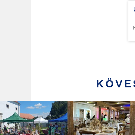
2
KÖVE