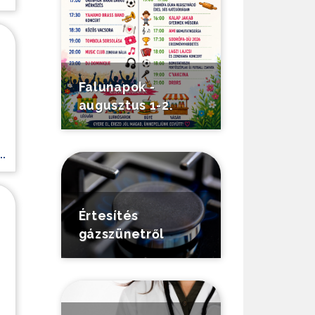
Falunapok -
augusztus 1-2.
.
Értesítés
gázszünetről
.