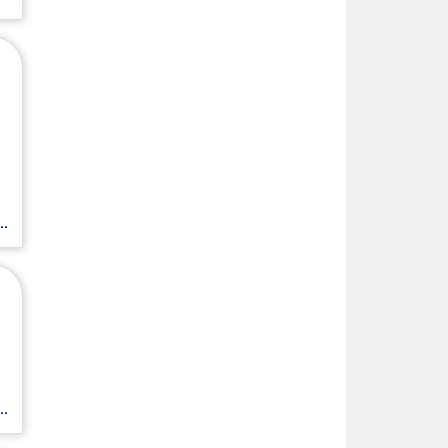
.
.
.