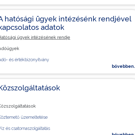
Önként vállalt feladatok
A hatósági ügyek intézésénk rendjével
Fertőszéplaki Közös Önkormányzati Hivatal alapfeladatai
kapcsolatos adatok
Fertőszéplaki Közös Önkormányzati Hivatal alapfeladatai
Hatósági ügyek intézésének rendje
Adóügyek
Adó- és értékbizonyítvány
bővebben..
Adóigazolás
Adók módjára behajtandó köztartozás
Közszolgáltatások
Építményadó
Gépjárműadó
Közszolgáltatások
Iparűzési adó
Köztemető üzemeltetése
Magánfőzés adója
Víz és csatornaszolgáltatás
bővebben..