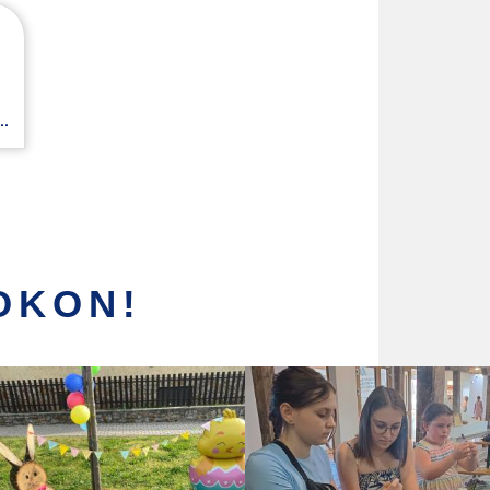
.
OKON!