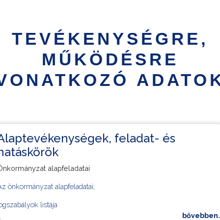
TEVÉKENYSÉGRE,
MŰKÖDÉSRE
VONATKOZÓ ADATO
Alaptevékenységek, feladat- és
hatáskörök
Önkormányzat alapfeladatai
Az önkormányzat alapfeladatai
;
jogszabályok listája
bővebben..