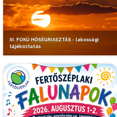
III. FOKÚ HŐSÉGRIASZTÁS - lakossági
tájékoztatás