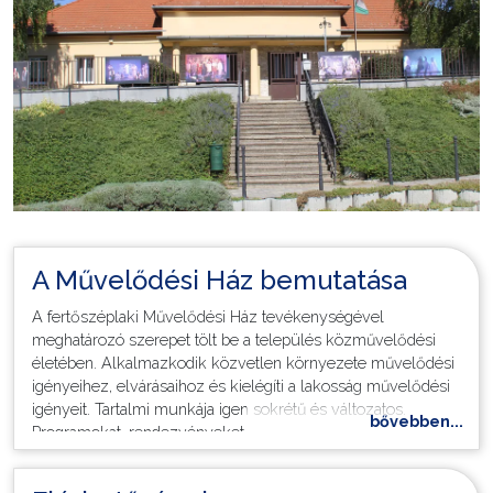
Választás
A Művelődési Ház bemutatása
A fertőszéplaki Művelődési Ház tevékenységével
meghatározó szerepet tölt be a település közművelődési
életében. Alkalmazkodik közvetlen környezete művelődési
igényeihez, elvárásaihoz és kielégíti a lakosság művelődési
igényeit. Tartalmi munkája igen sokrétű és változatos.
bővebben...
Programokat, rendezvényeket szervez kiemelten kezelve a
rétegművelődést és felvállalva a kulturált szórakozást. Nagy
hangsúlyt fektet a hagyományok ápolására és azok