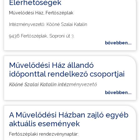
Elérhetőségek
kibővítésére, megújítására.
Művelődési Ház, Fertőszéplak
Intézményvezető: Köőné Szalai Katalin
9436 Fertőszéplak, Soproni út 3.
bővebben...
Email:
fertoszeplakmuvhaz@gmail.com
Tel: +36-20/314-8532
Művelődési Ház állandó
időponttal rendelkező csoportjai
Köőné Szalai Katalin intézményvezető
bővebben...
A Művelődési Házban zajló egyéb
aktuális események
Fertőszéplaki rendezvénynaptár: