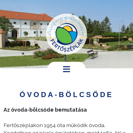
Ugrás a tartalomra
Hírek,
programok
ÓVODA-BÖLCSŐDE
Települési
információk
Az óvoda-bölcsőde bemutatása
Turistáknak
Fertőszéplakon 1954 óta működik óvoda.
Pályázatok
Kezdetben az iskola épületében, majd 1963- tól a