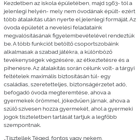
Kezdetben az iskola épületében, majd 1963- tól a
jelenlegi helyén- mely nem óvodának épült- ezért
több átalakítás után nyerte el jelenlegi formáját. Az
óvoda épületét a nevelési feladataink
megvalósításának figyelembevételével rendeztük
be. A több funkciót betöltő csoportszobáink
alkalmasak a szabad játékra, a különböző
tevékenységek végzésére, az étkeztetésre és a
pihenésre. Az átalakítás során célunk volt- a tárgyi
feltételek maximális biztosításán túl- egy
családias, szeretetteljes, biztonságérzetet adó,
befogadó óvoda megteremtése, ahova a
gyermekek örömmel, jókedvűen járnak, ahova a
szülő szívesen hozza gyermekét, ahol a gyermeki
jogok tiszteletben tartását tartjuk a legfőbb
szempontnak.
„Tisztellek Téged, fontos vagy nekem,