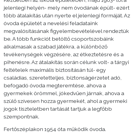
jelenlegi helyén- mely nem óvodának épült- ezért
Választás
több átalakítás után nyerte el jelenlegi formáját. Az
óvoda épületét a nevelési feladataink
megvalósításának figyelembevételével rendeztük
be. A több funkciót betöltő csoportszobáink
alkalmasak a szabad játékra, a különböző
tevékenységek végzésére, az étkeztetésre és a
pihenésre. Az átalakítás során célunk volt- a tárgyi
feltételek maximális biztosításán túl- egy
családias, szeretetteljes, biztonságérzetet adó,
befogadó óvoda megteremtése, ahova a
gyermekek örömmel, jókedvűen járnak, ahova a
szülő szívesen hozza gyermekét, ahol a gyermeki
jogok tiszteletben tartását tartjuk a legfőbb
szempontnak.
Fertőszéplakon 1954 óta működik óvoda.