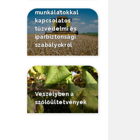
mezőgazdasági
munkálatokkal
kapcsolatos
tűzvédelmi és
iparbiztonsági
szabályokról
Veszélyben a
szőlőültetvények