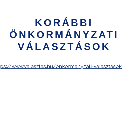
KORÁBBI
ÖNKORMÁNYZATI
VÁLASZTÁSOK
tps://www.valasztas.hu/onkormanyzati-valasztasok