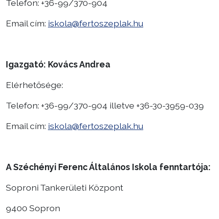
Telefon: +36-99/370-904
Választás
Email cím:
iskola@fertoszeplak.hu
Igazgató: Kovács Andrea
Elérhetősége:
Telefon: +36-99/370-904 illetve +36-30-3959-039
Email cím:
iskola@fertoszeplak.hu
A Széchényi Ferenc Általános Iskola fenntartója:
Soproni Tankerületi Központ
9400 Sopron