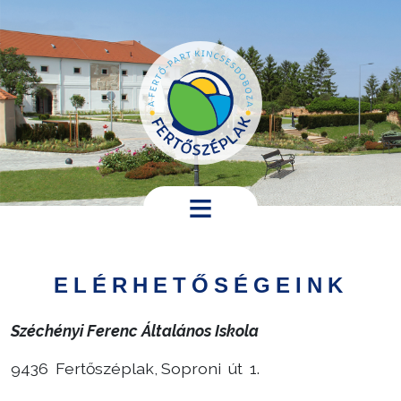
Ugrás a tartalomra
Hírek,
programok
ELÉRHETŐSÉGEINK
Települési
információk
Széchényi Ferenc Általános Iskola
Turistáknak
9436 Fertőszéplak, Soproni út 1.
Pályázatok