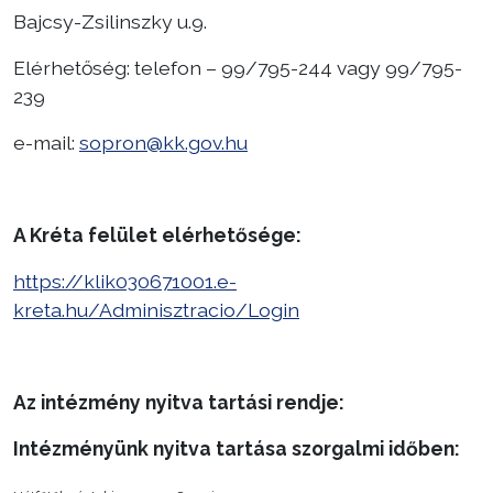
Bajcsy-Zsilinszky u.9.
Elérhetőség: telefon – 99/795-244 vagy 99/795-
239
e-mail:
sopron@kk.gov.hu
A Kréta felület elérhetősége:
https://klik030671001.e-
kreta.hu/Adminisztracio/Login
Az intézmény nyitva tartási rendje:
Intézményünk nyitva tartása szorgalmi időben: