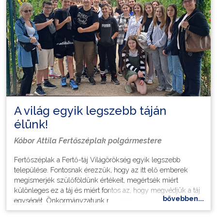
Választás
A világ egyik legszebb táján
élünk!
Kóbor Attila Fertőszéplak polgármestere
Fertőszéplak a Fertő-táj Világörökség egyik legszebb
települése. Fontosnak érezzük, hogy az itt elő emberek
megismerjék szülőföldünk értékeit, megértsék miért
különleges ez a táj és miért fontos az, hogy megvédjük a táj
bővebben...
egységét. Önkormányzatunk már több éve szervez
kirándulást a fertőszéplaki iskola végzősei számára,