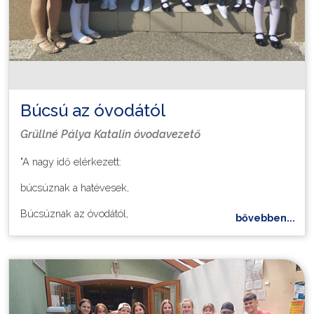
Búcsú az óvodától
Grüllné Pálya Katalin óvodavezető
"A nagy idő elérkezett:
búcsúznak a hatévesek,
Búcsúznak az óvodától,
bővebben...
mint fészkétől fecsketábor.
Köszönjük a gondviselést,