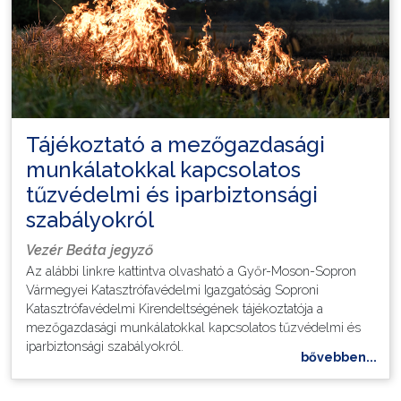
Tájékoztató a mezőgazdasági
munkálatokkal kapcsolatos
tűzvédelmi és iparbiztonsági
szabályokról
Vezér Beáta jegyző
Az alábbi linkre kattintva olvasható a Győr-Moson-Sopron
Vármegyei Katasztrófavédelmi Igazgatóság Soproni
Katasztrófavédelmi Kirendeltségének tájékoztatója a
mezőgazdasági munkálatokkal kapcsolatos tűzvédelmi és
iparbiztonsági szabályokról.
bővebben...
Kérjük az érintetteket, hogy alaposan tanulmányozzák át a
dokumentumot, és az ott leírtakat maradéktalanul tartsák