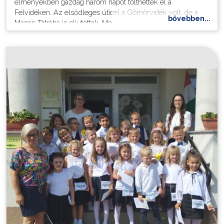
élményekben gazdag három napot tölthettek el a
Felvidéken. Az elsődleges úticél a Gömörvidék volt, de a
bővebben...
Magas-Tátrába is eljutottak. Meglátogatták Mikszáth Kálmán
és Madách Imre szülőházát, a Domica cseppkőbarlangot, a
rozsnyói bányászmúzeumot. Jártak Eperjesen és Kassán is,
II. Rákóczi Ferenc rodostói házának másolatánál, a
székesegyházban pedig elhelyezték az iskola koszorúját a
fejedelem síremlékénél. Kísérő tanáruk Frechné Csertán
Brigitta osztályfőnök és Kiss Zsuzsanna tanárnők voltak.
Fényképek az utazásról.