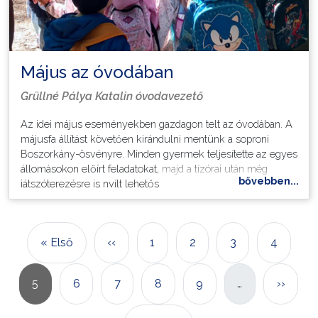
Május az óvodában
Grüllné Pálya Katalin óvodavezető
Az idei május eseményekben gazdagon telt az óvodában. A
májusfa állítást követően kirándulni mentünk a soproni
Boszorkány-ösvényre. Minden gyermek teljesítette az egyes
állomásokon előírt feladatokat, majd a tízórai után még
bővebben...
játszóterezésre is nyílt lehetőség.
Minden évben elvarázsol bennünket trükkjeivel és
Oldalszámozás
kutyusaival Szemerei László bűvész. Az idén is örülhettünk
műsorának.
Első oldal
Előző oldal
Oldal
Oldal
Oldal
Oldal
« Első
‹‹
1
2
3
4
A Camerata Artissima zenekar is ellátogatott hozzánk
csodálatos hangszerjátékkal örvendeztettek meg minket.
Oldal
Oldal
Oldal
Oldal
Oldal
Követke
5
6
7
8
9
…
››
A május hónapot gyermeknapi ugrálóvárral zártuk.