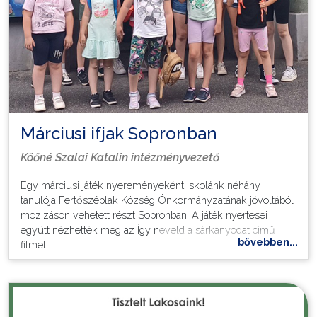
Bábszínház A brémai muzsikusok című mesét adták elő a
gyerekek nagy örömére.
Köszönjük a Szülői Szervezetnek a támogatást!
További képek a júniusi eseményekről.
Márciusi ifjak Sopronban
Köőné Szalai Katalin intézményvezető
Egy márciusi játék nyereményeként iskolánk néhány
tanulója Fertőszéplak Község Önkormányzatának jóvoltából
mozizáson vehetett részt Sopronban. A játék nyertesei
együtt nézhették meg az Így neveld a sárkányodat című
bővebben...
filmet.
A közös programok, élmények építik a közösséget a
fiataloknál is, amint azt a képeken is láthatjuk.