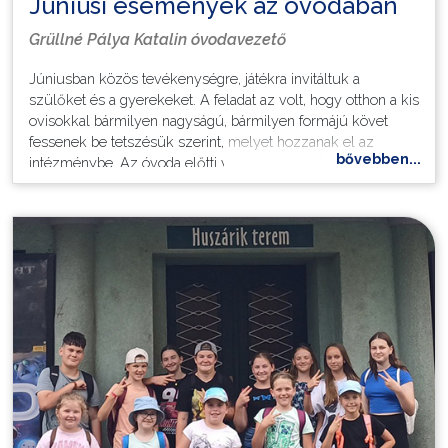
Júniusi események az óvodában
Grüllné Pálya Katalin óvodavezető
Júniusban közös tevékenységre, játékra invitáltuk a
szülőket és a gyerekeket. A feladat az volt, hogy otthon a kis
ovisokkal bármilyen nagyságú, bármilyen formájú követ
fessenek be tetszésük szerint, melyet hozzanak el az
bővebben...
intézménybe. Az óvoda előtti virágágyásba elkészítettünk
egy "kígyót". Nagyon örültünk, hogy sokan részt vettek a
kihívásban, ezért nagyon hosszú és szép színes lett a mi
kígyónk.
Június 16-án "utazó KRESZ pálya" érkezett hozzánk.
Motorokkal lehetett végigmenni az előre elkészített
akadálypályán, közben a közlekedési táblák jelentésével
ismerkedhettek meg a gyerekek, működtették a közlekedési
lámpát és sorompót is lehetett használni. A közlekedéssel
kapcsolatos játékok is lekötötték a gyerekek figyelmét. A
programot szabad térre terveztük, de sajnos az eső miatt
csak a tornaszobában tudtunk lenni.
Június 19-én bábszínházzal zártuk a tanévet. A Habakuk