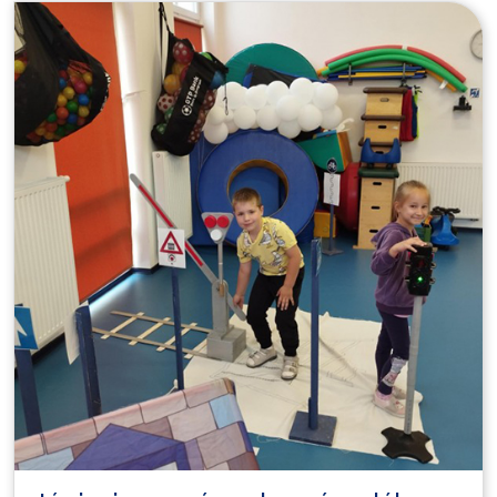
kirándulással jutalmazta osztályonként kettő tanuló számára
önkormányzatunk, hiszen az élmények, a közös pillanatok,
az emlékek azok, amelyek örökre megmaradnak és mikor
majd nagyok lesznek, mosolyogva gondolnak vissza ezekre
a megélt pillanatokra.