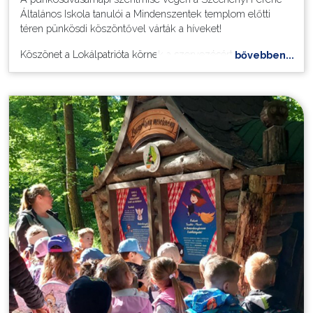
Általános Iskola tanulói a Mindenszentek templom előtti
téren pünkösdi köszöntővel várták a híveket!
Köszönet a Lokálpatrióta körnek a szervezésért,
bővebben...
Ivánkovicsné Csetkovics Gabriellának a felkészítésért és a
lányoknak a kedves műsorért!
További képek ide kattintva tekinthetők meg.