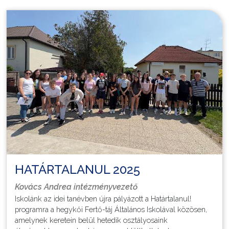
melynek keretében fiataljaink megismerhetik a környéket,
ahol élnek.
Az idei évben az Eszterházy-kastélyra esett a választás. A 8.
osztályos tanulók kívánságának eleget téve a Cziráky Margit
Rózsakertben tölthettek együtt időt általános iskolai
tanulmányaik utolsó napjaiban.
Továbbra is gyűjtsétek az élményeket és ne felejtsétek el,
hogy honnan indultatok!
HATÁRTALANUL 2025
Kovács Andrea intézményvezető
Iskolánk az idei tanévben újra pályázott a Határtalanul!
programra a hegykői Fertő-táj Általános Iskolával közösen,
amelynek keretein belül hetedik osztályosaink