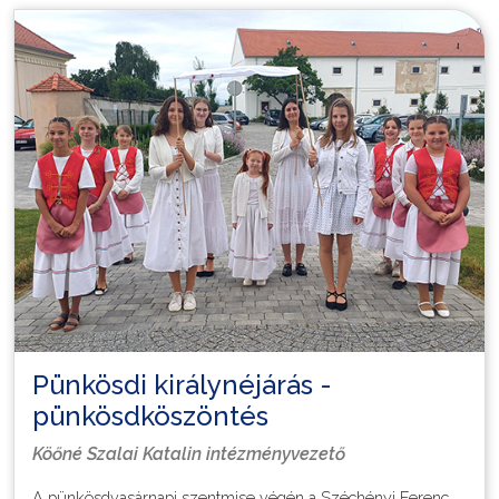
be! Köszönjük!
Tájékoztató
Pünkösdi királynéjárás -
pünkösdköszöntés
Köőné Szalai Katalin intézményvezető
A pünkösdvasárnapi szentmise végén a Széchényi Ferenc