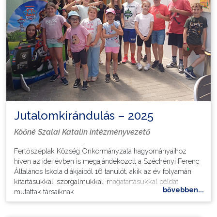
gondviselést, felnevelést.
Elindulunk, nem időzünk,
de fészkünkre visszanézünk."
(Csanádi Imre: Búcsú az
óvodától)
További képek ide kattintva tekinthetők meg.
Jutalomkirándulás – 2025
Köőné Szalai Katalin intézményvezető
Fertőszéplak Község Önkormányzata hagyományaihoz
híven az idei évben is megajándékozott a Széchényi Ferenc
Általános Iskola diákjaiból 16 tanulót, akik az év folyamán
kitartásukkal, szorgalmukkal, magatartásukkal példát
bővebben...
mutattak társaiknak.
A befektetett munkát és az elért eredményeket egy