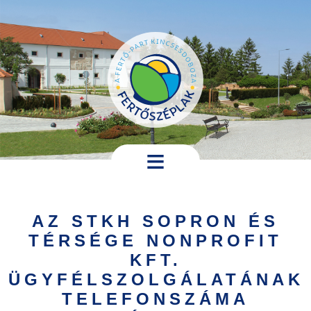
Ugrás a tartalomra
Hírek,
programok
AZ STKH SOPRON ÉS
Települési
TÉRSÉGE NONPROFIT
információk
KFT.
Turistáknak
ÜGYFÉLSZOLGÁLATÁNAK
TELEFONSZÁMA
Pályázatok