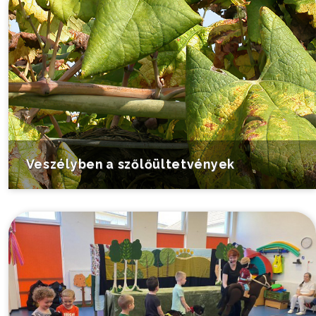
Veszélyben a szőlőültetvények