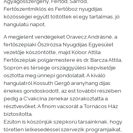
Agyagosszergény, Fertőd, Sarród,
Fertőszentmiklós és Fertőboz nyugdíjas
közösségei együtt töltöttek el egy tartalmas, jó
hangulatú napot.
A megjelent vendégeket Oravecz Andrásné, a
fertőszéplaki Őszirózsa Nyugdíjas Egyesület
vezetője köszöntötte, majd Kóbor Attila
Fertőszéplak polgármestere és dr. Barcza Attila,
Sopron és térsége országgyűlési képviselője
osztotta meg ünnepi gondolatait. A kiváló
hangulatról Kossuth Gergő aranyhang díjas
énekes gondoskodott, az est további részében
pedig a C'vakcina zenekar szórakoztatta a
résztvevőket. A finom vacsorát a Tornácos Ház
biztosította.
Ezúton is köszönjük szépkorú társainknak, hogy
töretlen lelkesedéssel szervezik programjaikat,