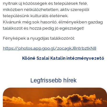
nyitnak új közösségek és települések felé,
miközben nélkülözhetetlen, aktív szereplői
településünk kulturális életének.
Kívánunk még sok hasonló, élményekben gazdag
találkozót és hozzá pedig jó egészséget!
Fényképek a nyugdíjas találkozóról:
https://photos.app.goo.gl/zocagkJ8ntrbztkN8
Köőné Szalai Katalin intézményvezető
Legfrissebb hírek