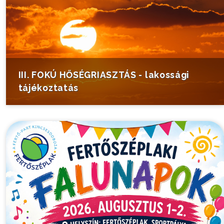
III. FOKÚ HŐSÉGRIASZTÁS - lakossági
tájékoztatás