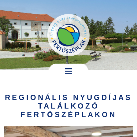
Ugrás a tartalomra
Hírek,
programok
REGIONÁLIS NYUGDÍJAS
Települési
TALÁLKOZÓ
információk
FERTŐSZÉPLAKON
Turistáknak
Pályázatok