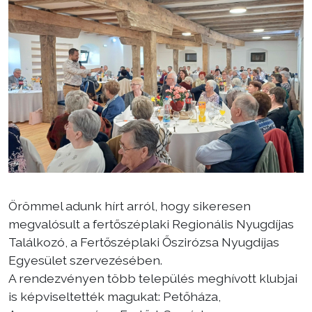
Választás
Örömmel adunk hírt arról, hogy sikeresen
megvalósult a fertőszéplaki Regionális Nyugdíjas
Találkozó, a Fertőszéplaki Őszirózsa Nyugdíjas
Egyesület szervezésében.
A rendezvényen több település meghívott klubjai
is képviseltették magukat: Petőháza,