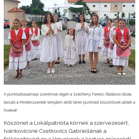
Választás
A pünkösdvasárnapi szentmise végén a Széchényi Ferenc Általános Iskola
tanulói a Mindenszentek templom előtti téren pünkösdi köszöntővel várták a
híveket!
Köszönet a Lokálpatrióta körnek a szervezésért,
Ivánkovicsné Csetkovics Gabriellának a
felkészítésért és a lányoknak a kedves műsorért!