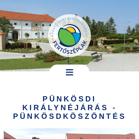
Ugrás a tartalomra
Hírek,
programok
PÜNKÖSDI
Települési
KIRÁLYNÉJÁRÁS -
információk
PÜNKÖSDKÖSZÖNTÉS
Turistáknak
Pályázatok