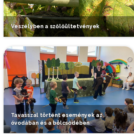
Veszélyben a szőlőültetvények
Tavasszal történt események az
óvodában és a bölcsődében