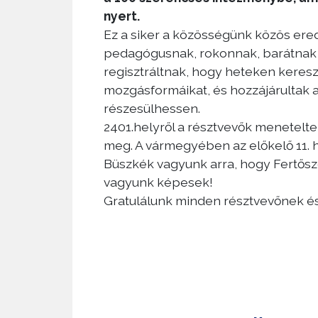
nyert.
Ez a siker a közösségünk közös er
pedagógusnak, rokonnak, barátnak 
regisztráltnak, hogy heteken kereszt
mozgásformáikat, és hozzájárultak 
részesülhessen.
2401.helyről a résztvevők meneteltek
meg. A vármegyében az előkelő 11. 
Büszkék vagyunk arra, hogy Fertős
vagyunk képesek!
Gratulálunk minden résztvevőnek és