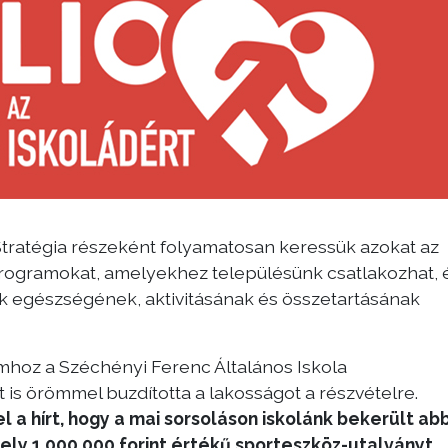
tratégia részeként folyamatosan keressük azokat az
ogramokat, amelyekhez településünk csatlakozhat, 
 egészségének, aktivitásának és összetartásának
ramhoz a Széchényi Ferenc Általános Iskola
 is örömmel buzdította a lakosságot a részvételre.
a hírt, hogy a mai sorsoláson iskolánk bekerült ab
ly 1.000.000 forint értékű sporteszköz-utalványt