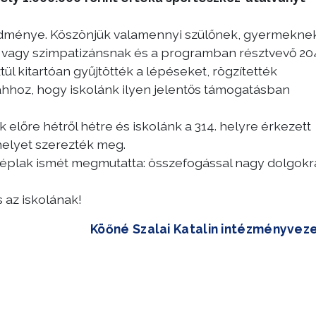
edménye. Köszönjük valamennyi szülőnek, gyermeknek
vagy szimpatizánsnak és a programban résztvevő 20
ül kitartóan gyűjtötték a lépéseket, rögzítették
ahhoz, hogy iskolánk ilyen jelentős támogatásban
 előre hétről hétre és iskolánk a 314. helyre érkezett
helyet szerezték meg.
zéplak ismét megmutatta: összefogással nagy dolgokr
 az iskolának!
Köőné Szalai Katalin intézményvez