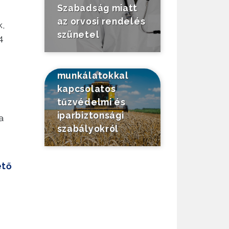
Szabadság miatt
az orvosi rendelés
,
szünetel
4
Tájékoztató a
mezőgazdasági
munkálatokkal
kapcsolatos
tűzvédelmi és
iparbiztonsági
a
szabályokról
ető