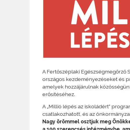
A Fertőszéplaki Egészségmegőrző S
országos kezdeményezéseket és pr
amelyek hozzájárulnak közösségünk
erősítéséhez.
A „Millió lépés az iskoládért” prog
csatlakozhatott, és az önkormányzat
Nagy örömmel osztjuk meg Önökkel 
a 100 szerencsés intézménybe, ame