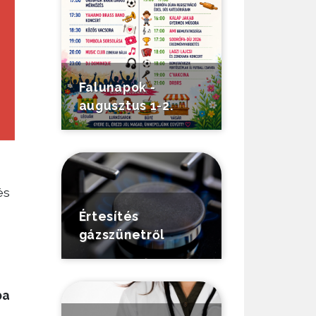
Falunapok -
augusztus 1-2.
és
Értesítés
gázszünetről
ba