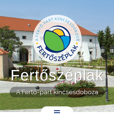
Ugrás a tartalomra
Fertőszéplak
A Fertő-part kincsesdoboza