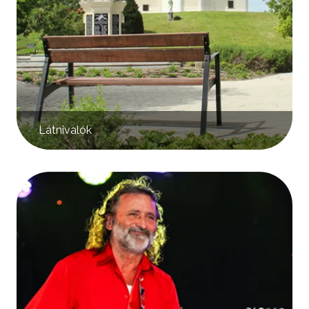
Látnivalók
Kép