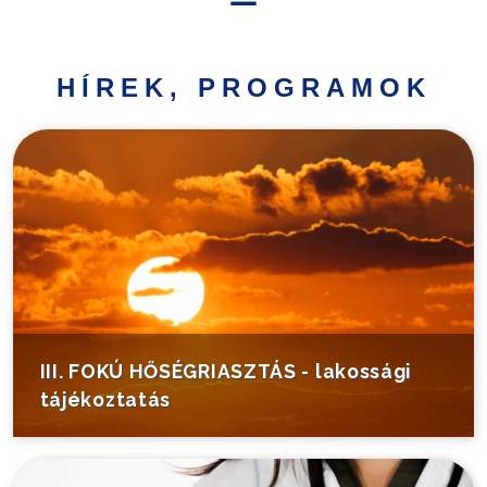
Hírek,
programok
HÍREK, PROGRAMOK
Települési
információk
Turistáknak
Pályázatok
Választás
III. FOKÚ HŐSÉGRIASZTÁS - lakossági
tájékoztatás