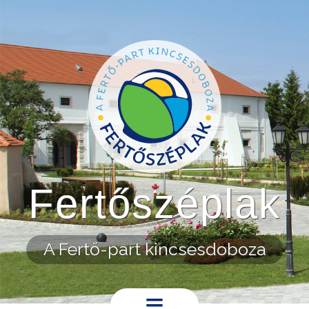
Ugrás a tartalomra
Fertőszéplak
A Fertő-part kincsesdoboza