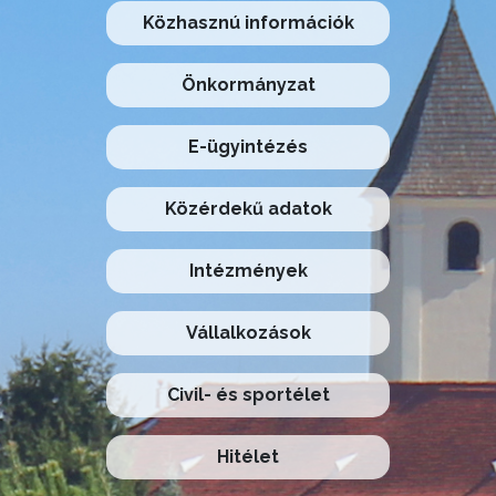
Közhasznú információk
Önkormányzat
E-ügyintézés
Közérdekű adatok
Intézmények
Vállalkozások
Civil- és sportélet
Hitélet