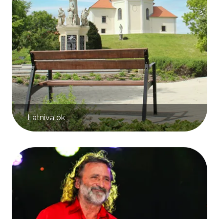
Látnivalók
Kép