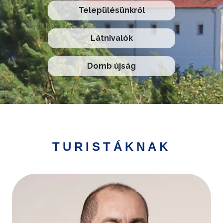
Településünkről
Látnivalók
Domb újság
TURISTÁKNAK
Kép