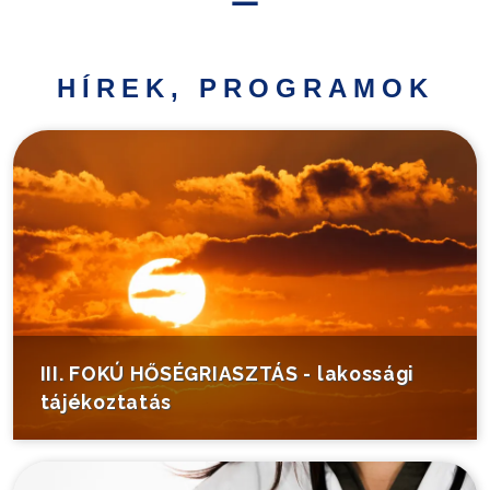
Hírek,
programok
HÍREK, PROGRAMOK
Települési
információk
Turistáknak
Pályázatok
Választás
III. FOKÚ HŐSÉGRIASZTÁS - lakossági
tájékoztatás