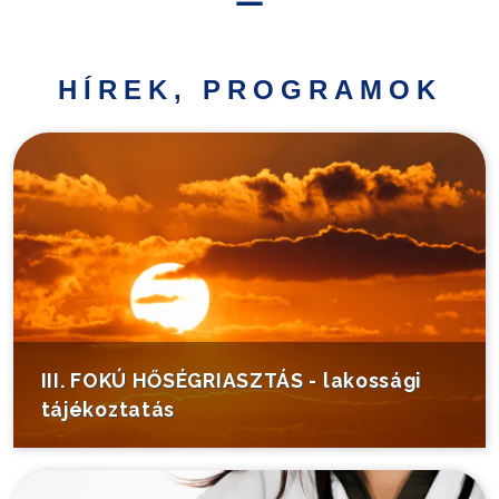
Hírek,
programok
HÍREK, PROGRAMOK
Települési
információk
Turistáknak
Pályázatok
Választás
III. FOKÚ HŐSÉGRIASZTÁS - lakossági
tájékoztatás