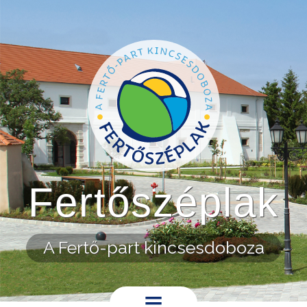
Ugrás a tartalomra
Fertőszéplak
A Fertő-part kincsesdoboza