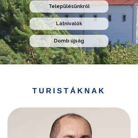
Településünkről
Látnivalók
Domb újság
TURISTÁKNAK
Kép