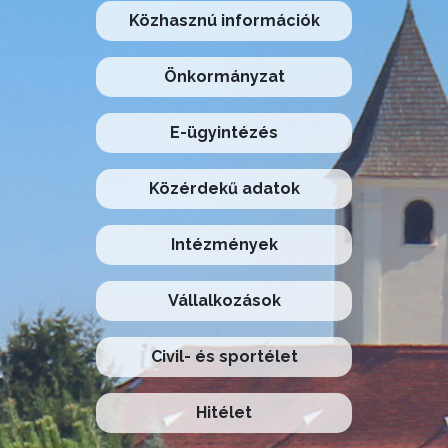
Közhasznú információk
Önkormányzat
E-ügyintézés
Közérdekű adatok
Intézmények
Vállalkozások
Civil- és sportélet
Hitélet