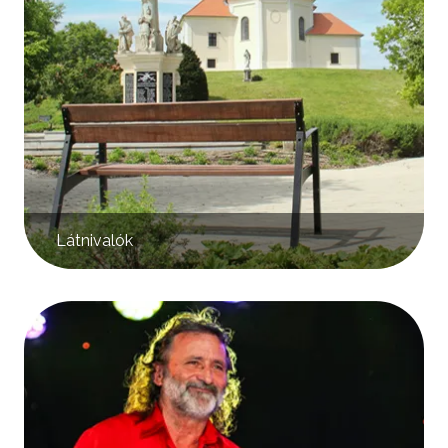
Látnivalók
Kép