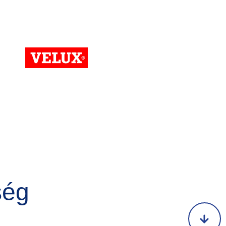
Kép
ség