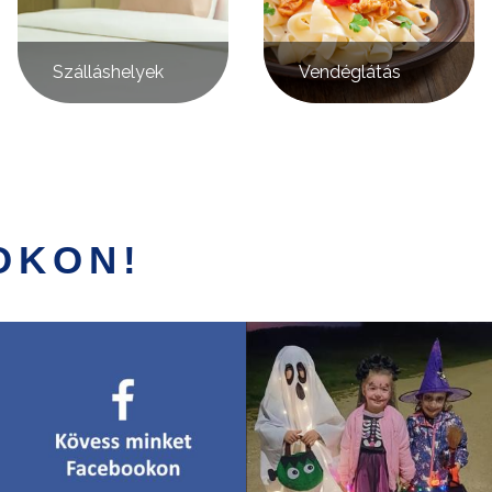
Szálláshelyek
Vendéglátás
OKON!