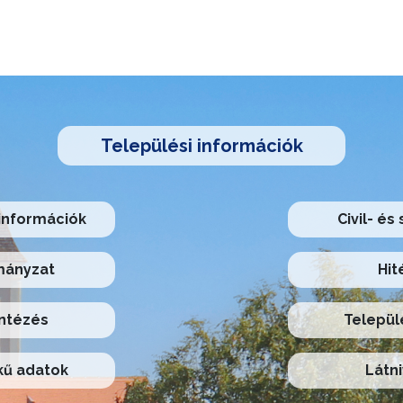
Települési információk
információk
Civil- és
ányzat
Hit
ntézés
Települ
ű adatok
Látni