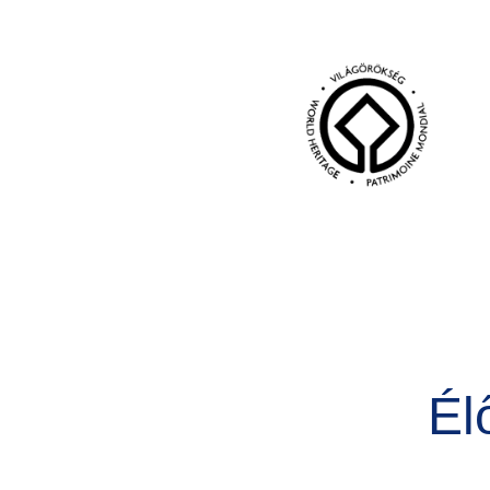
Kép
Él