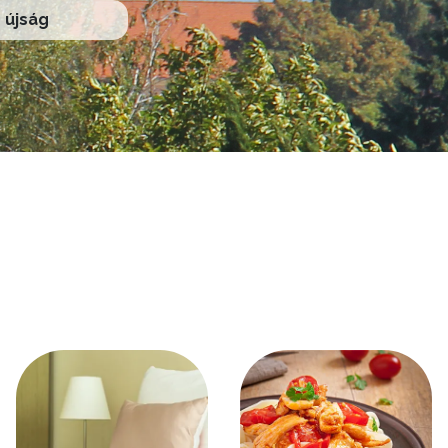
újság
Kép
Kép