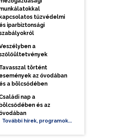
mezőgazdasági
munkálatokkal
kapcsolatos tűzvédelmi
és iparbiztonsági
szabályokról
Veszélyben a
szőlőültetvények
Tavasszal történt
események az óvodában
és a bölcsődében
Családi nap a
bölcsődében és az
óvodában
További hírek, programok...