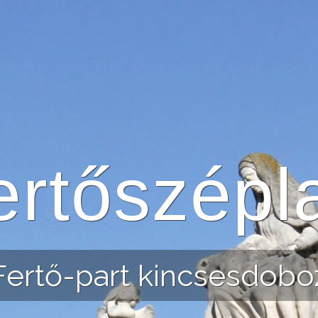
ertőszépl
Fertő-part kincsesdobo