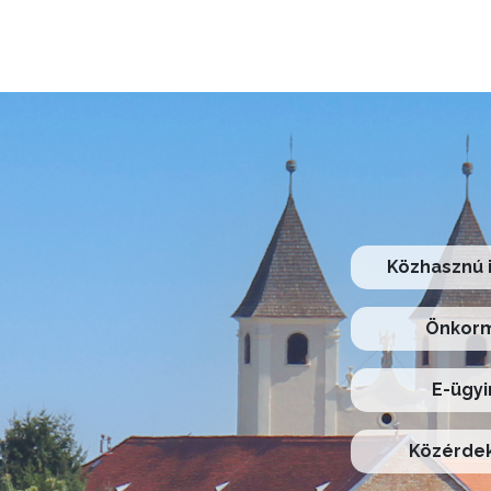
Közhasznú 
Önkorm
E-ügyi
Közérdek