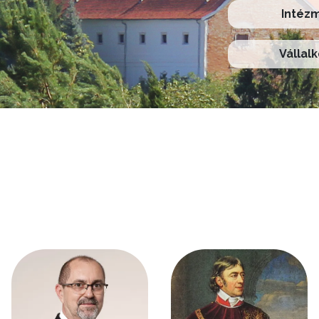
Intéz
Vállal
Kép
Kép