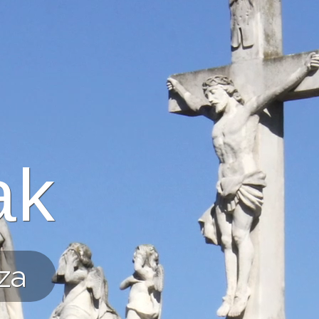
ak
za