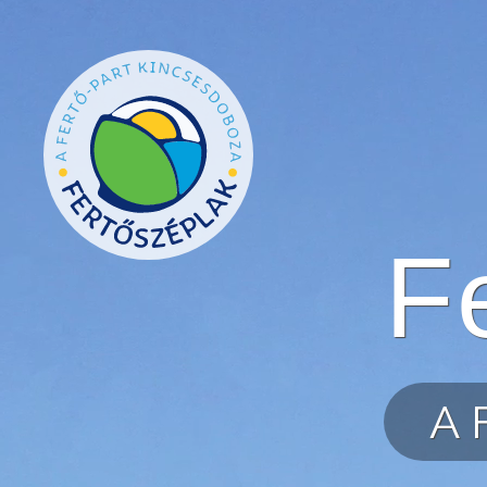
Ugrás a tartalomra
F
A 