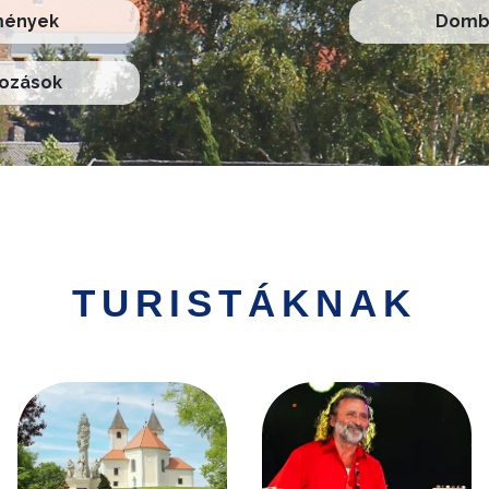
mények
Domb 
kozások
TURISTÁKNAK
Kép
Kép