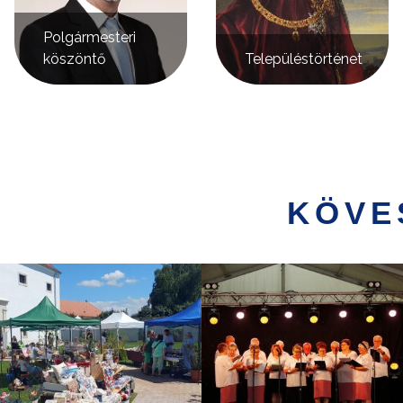
Polgármesteri
köszöntő
Településtörténet
KÖVE