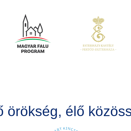
Kép
Kép
ő örökség, élő közös