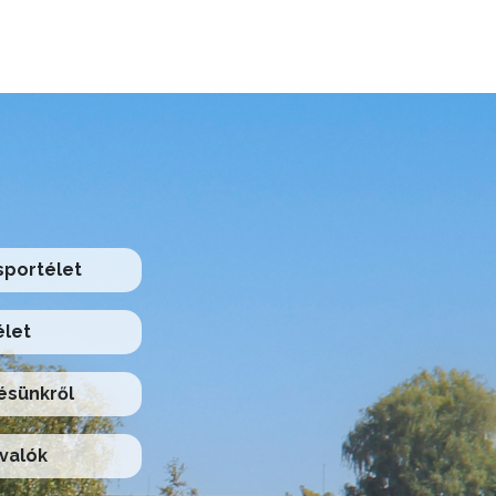
 sportélet
élet
ésünkről
valók