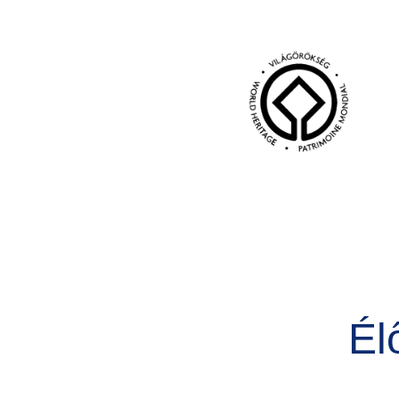
Kép
Él