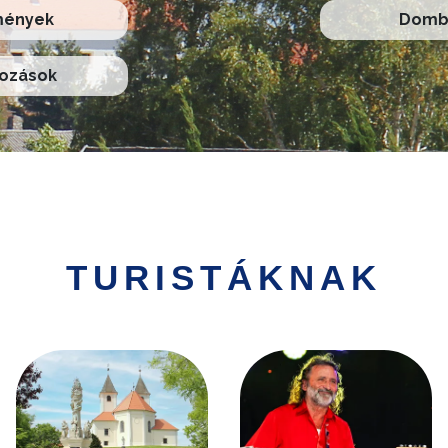
mények
Domb 
kozások
TURISTÁKNAK
Kép
Kép