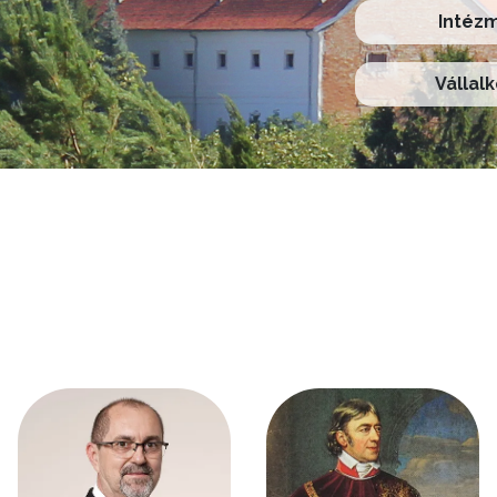
Intéz
Vállal
Kép
Kép