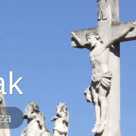
ak
za