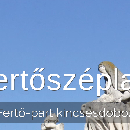
ertőszépl
Fertő-part kincsesdobo