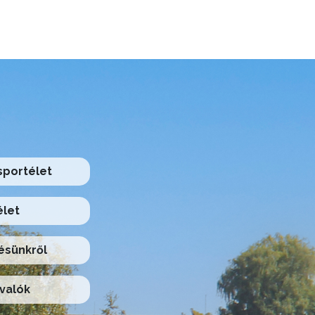
 sportélet
élet
ésünkről
valók