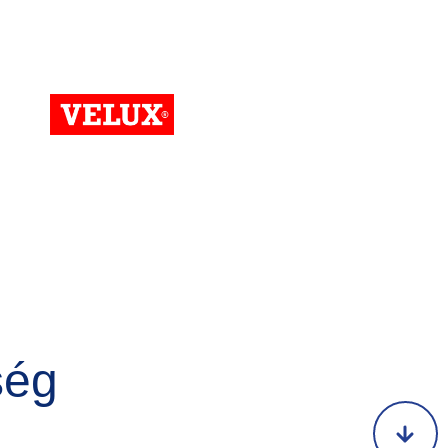
Kép
ség