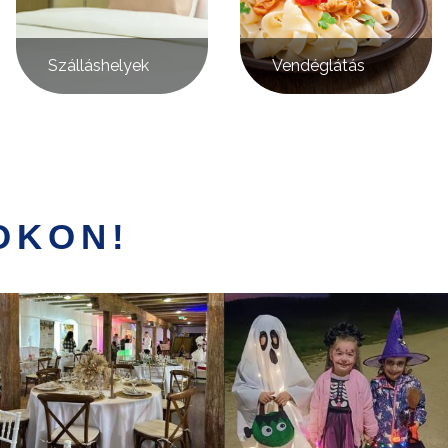
Szálláshelyek
Vendéglátás
OKON!