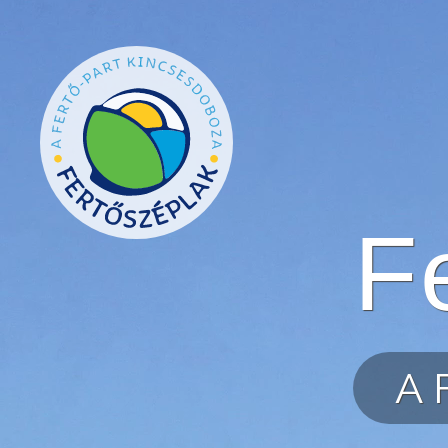
Ugrás a tartalomra
F
A 