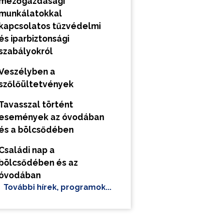
mezőgazdasági
munkálatokkal
kapcsolatos tűzvédelmi
és iparbiztonsági
szabályokról
Veszélyben a
szőlőültetvények
Tavasszal történt
események az óvodában
és a bölcsődében
Családi nap a
bölcsődében és az
óvodában
További hírek, programok...