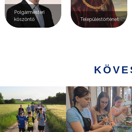
Polgármesteri
köszöntő
Településtörténet
KÖVE