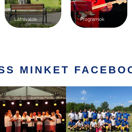
Látnivalók
Programok
SS MINKET FACEBO