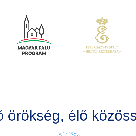
Kép
Kép
ő örökség, élő közös