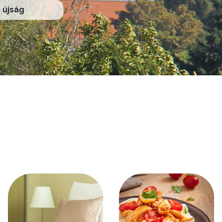
újság
Kép
Kép