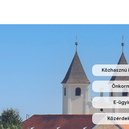
Közhasznú 
Önkorm
E-ügyi
Közérdek