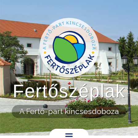
Ugrás a tartalomra
Fertőszéplak
A Fertő-part kincsesdoboza