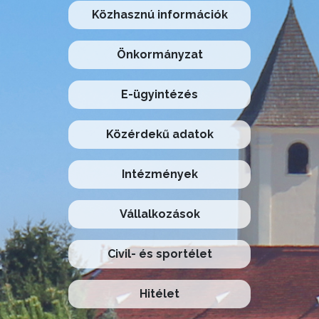
Közhasznú információk
Önkormányzat
E-ügyintézés
Közérdekű adatok
Intézmények
Vállalkozások
Civil- és sportélet
Hitélet