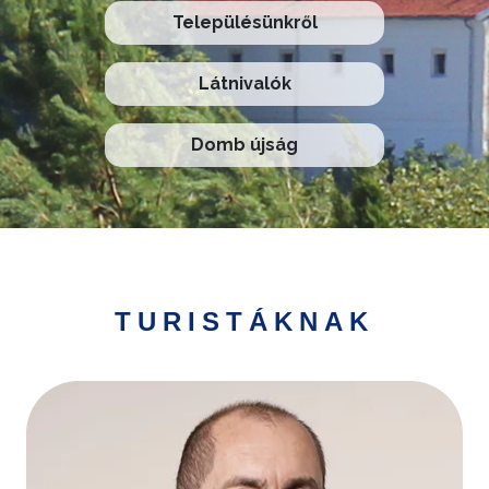
Településünkről
Látnivalók
Domb újság
TURISTÁKNAK
Kép