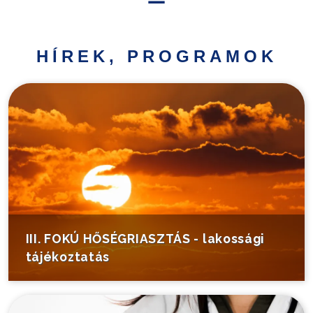
Hírek,
programok
HÍREK, PROGRAMOK
Települési
információk
Turistáknak
Pályázatok
Választás
III. FOKÚ HŐSÉGRIASZTÁS - lakossági
tájékoztatás