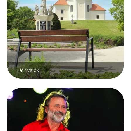
Látnivalók
Kép