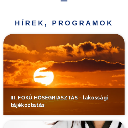
Hírek,
programok
HÍREK, PROGRAMOK
Települési
információk
Turistáknak
Pályázatok
Választás
III. FOKÚ HŐSÉGRIASZTÁS - lakossági
tájékoztatás