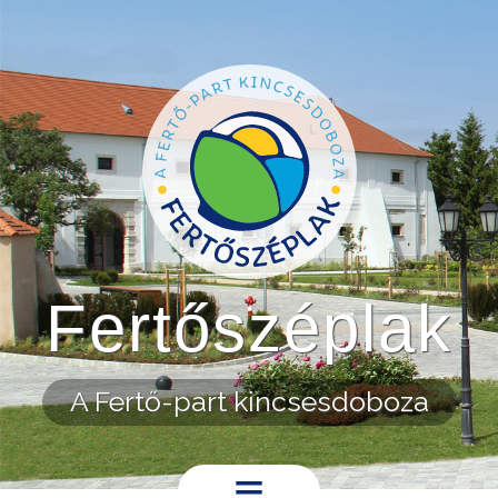
Ugrás a tartalomra
Fertőszéplak
A Fertő-part kincsesdoboza