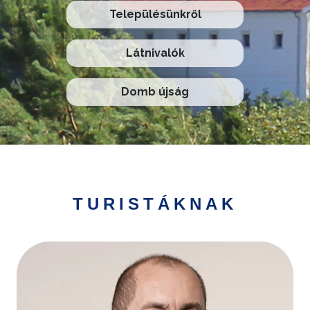
Településünkről
Látnivalók
Domb újság
TURISTÁKNAK
Kép