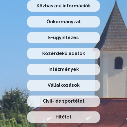
Közhasznú információk
Önkormányzat
E-ügyintézés
Közérdekű adatok
Intézmények
Vállalkozások
Civil- és sportélet
Hitélet