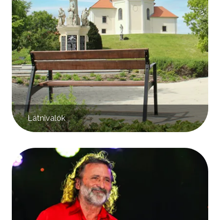
Látnivalók
Kép