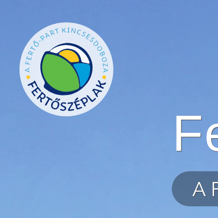
Ugrás a tartalomra
F
A 