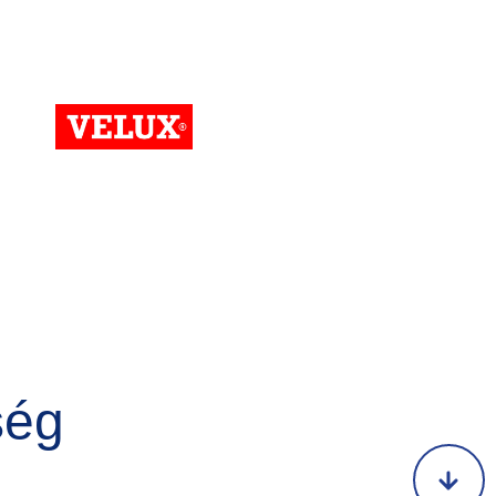
Kép
ség