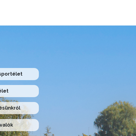
 sportélet
élet
ésünkről
valók