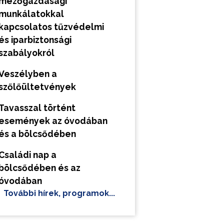
mezőgazdasági
munkálatokkal
kapcsolatos tűzvédelmi
és iparbiztonsági
szabályokról
Veszélyben a
szőlőültetvények
Tavasszal történt
események az óvodában
és a bölcsődében
Családi nap a
bölcsődében és az
óvodában
További hírek, programok...