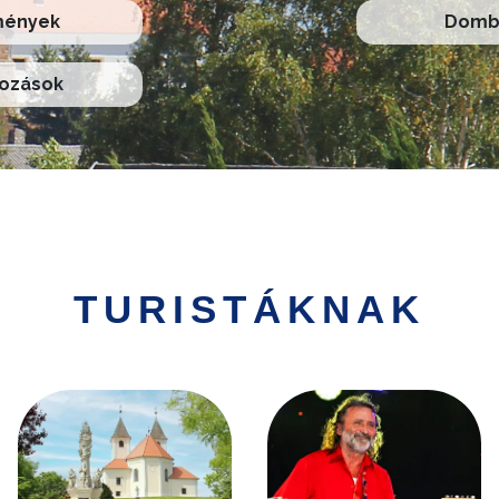
mények
Domb 
kozások
TURISTÁKNAK
Kép
Kép