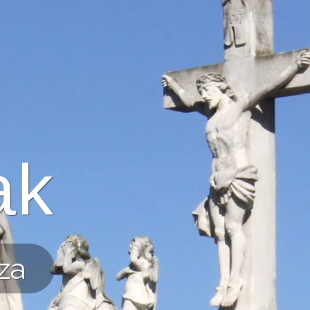
ak
za