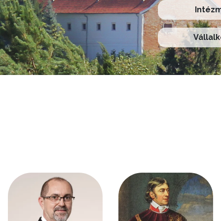
Intéz
Vállal
Kép
Kép