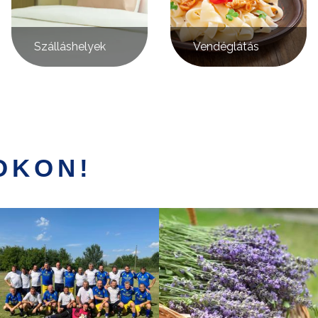
Szálláshelyek
Vendéglátás
OKON!