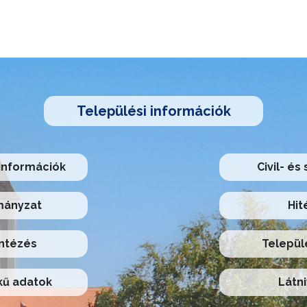
Települési információk
információk
Civil- és
ányzat
Hit
ntézés
Települ
ű adatok
Látni