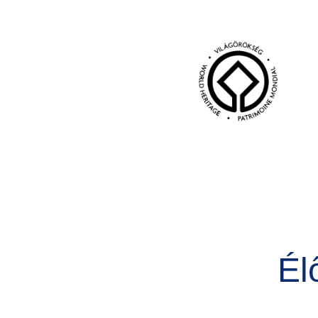
Kép
Él