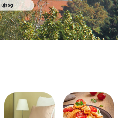
újság
Kép
Kép