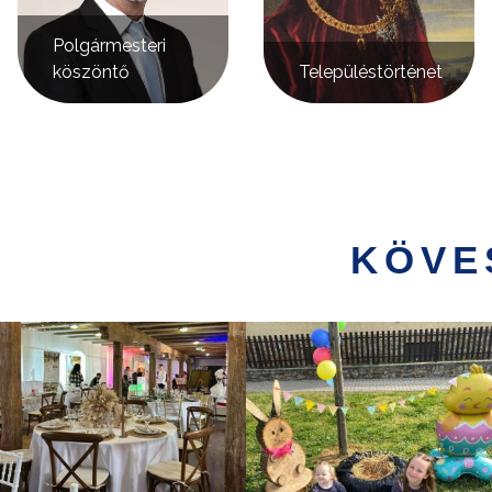
Polgármesteri
köszöntő
Településtörténet
KÖVE