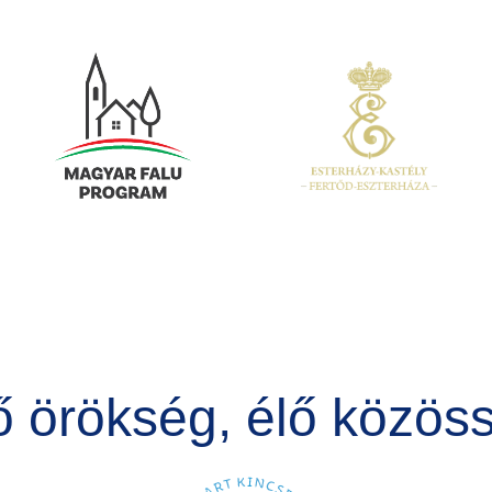
Kép
Kép
ő örökség, élő közös