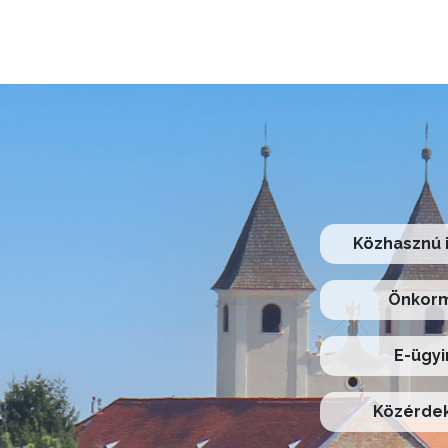
Közhasznú 
Önkorm
E-ügyi
Közérdek