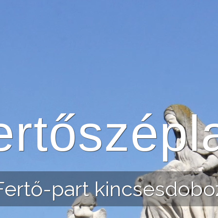
ertőszépl
Fertő-part kincsesdobo