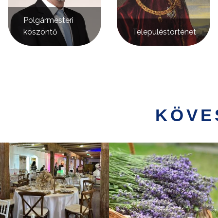
Polgármesteri
köszöntő
Településtörténet
KÖVE