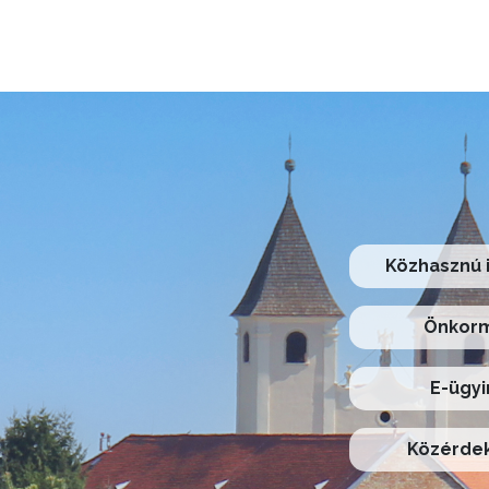
Közhasznú 
Önkorm
E-ügyi
Közérdek