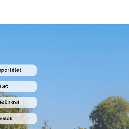
 sportélet
élet
ésünkről
valók