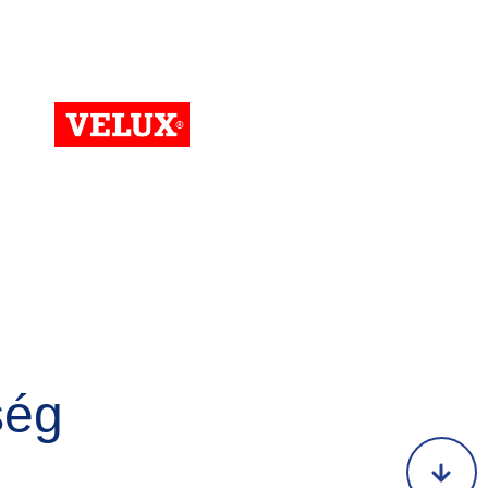
Kép
ség