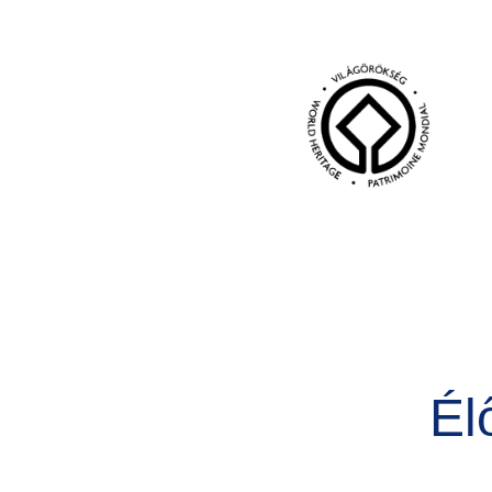
Kép
Él