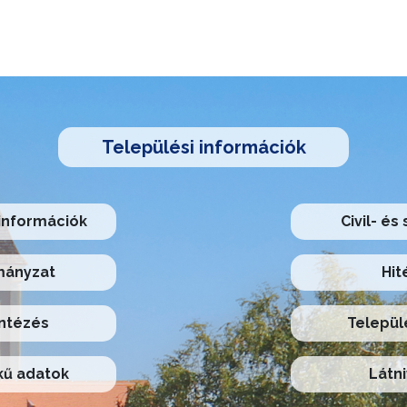
Települési információk
információk
Civil- és
ányzat
Hit
ntézés
Települ
ű adatok
Látni