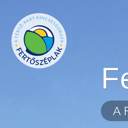
Ugrás a tartalomra
F
A 