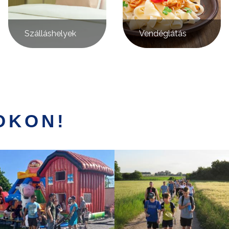
Szálláshelyek
Vendéglátás
OKON!