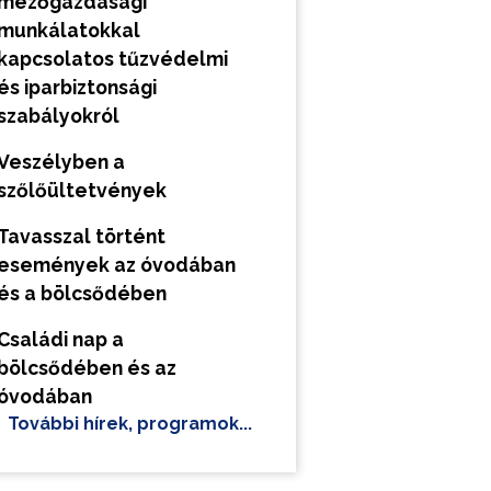
mezőgazdasági
munkálatokkal
kapcsolatos tűzvédelmi
és iparbiztonsági
szabályokról
Veszélyben a
szőlőültetvények
Tavasszal történt
események az óvodában
és a bölcsődében
Családi nap a
bölcsődében és az
óvodában
További hírek, programok...