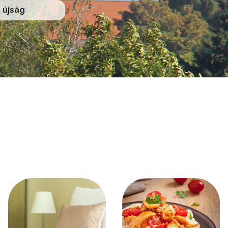
újság
Kép
Kép