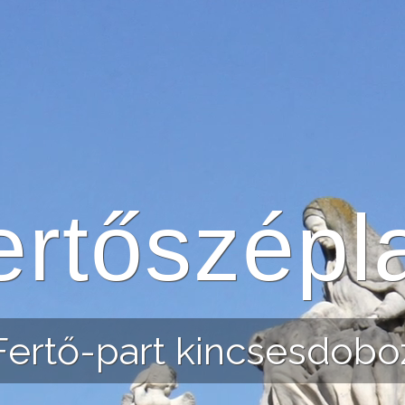
ertőszépl
Fertő-part kincsesdobo