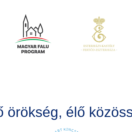
Kép
Kép
ő örökség, élő közös