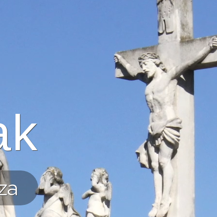
ak
za