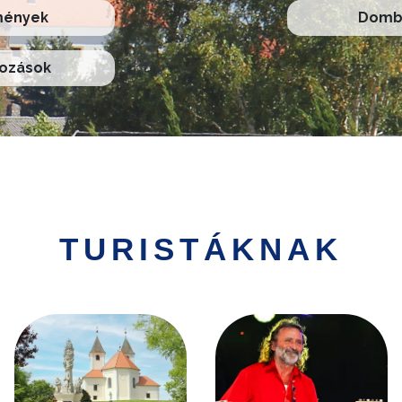
mények
Domb 
kozások
TURISTÁKNAK
Kép
Kép