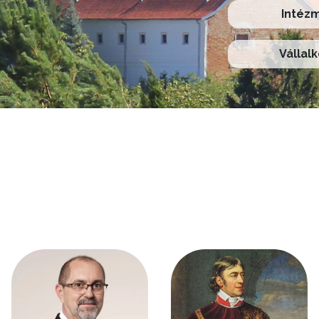
Intéz
Vállal
Kép
Kép